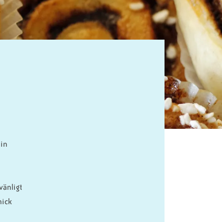
min
vänligt
nick