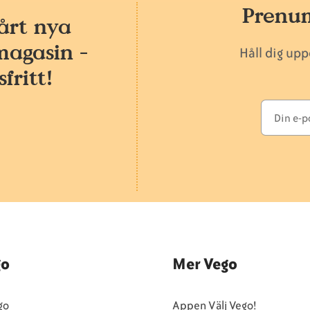
Prenum
årt nya
magasin -
Håll dig up
fritt!
go
Mer Vego
go
Appen Välj Vego!