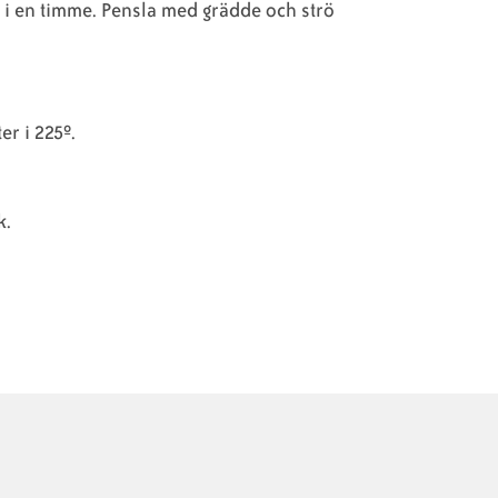
a i en timme. Pensla med grädde och strö
r i 225º.
k.