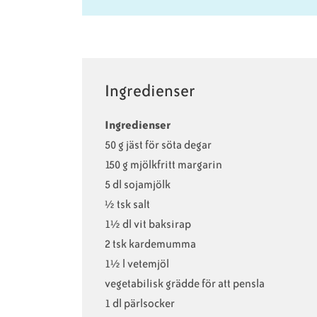
Ingredienser
Ingredienser
50 g jäst för söta degar
150 g mjölkfritt margarin
5 dl sojamjölk
½ tsk salt
1½ dl vit baksirap
2 tsk kardemumma
1½ l vetemjöl
vegetabilisk grädde för att pensla
1 dl pärlsocker