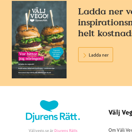
Ladda ner v
inspirations
helt kostnads
Ladda ner
Välj Ve
Om Välj Ve
Väljvego.se är
Djurens Rätts