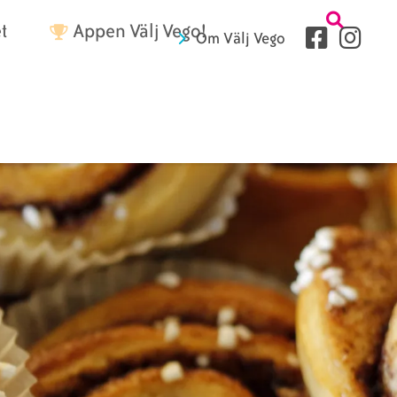
Tetriärme
t
Appen Välj Vego!
Sociala
Om Välj Vego
medier
Sidhuvud
fryer