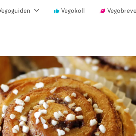
Vegoguiden
Vegokoll
Vegobreve
einrika recept
Vegansk mat i air
välja vego
Handla vego
nska konsumentlistor
Vanliga frågor
nska certifieringar