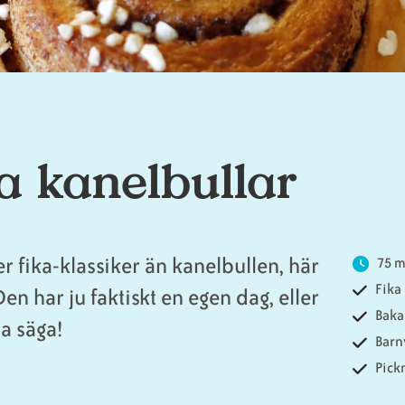
a kanelbullar
mer fika-klassiker än kanelbullen, här
75 
Fika
en har ju faktiskt en egen dag, eller
Baka
a säga!
Barn
Pick